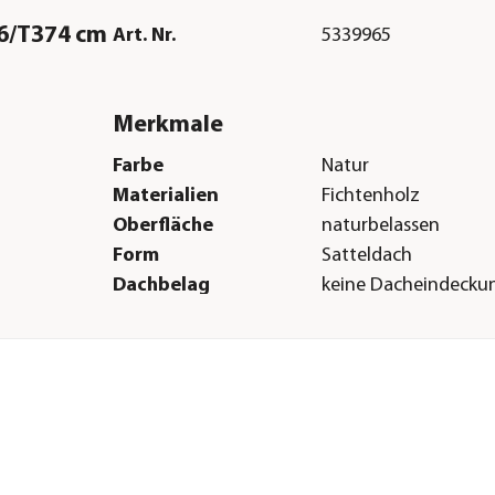
66/T374 cm
Art. Nr.
5339965
Merkmale
Farbe
Natur
Materialien
Fichtenholz
Oberfläche
naturbelassen
Form
Satteldach
Dachbelag
keine Dacheindecku
Boden
19 mm Massivholzb