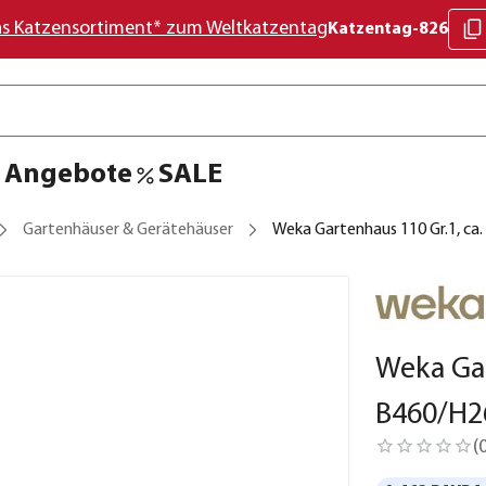
as Katzensortiment* zum Weltkatzentag
Katzentag-826
Angebote
SALE
Gartenhäuser & Gerätehäuser
Weka Gartenhaus 110 Gr.1, ca
Weka Gar
B460/H2
(