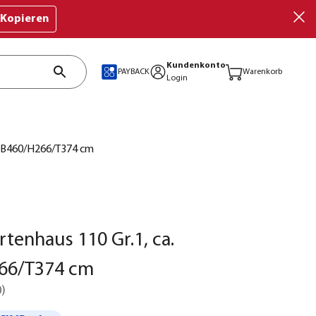
Kopieren
Kundenkonto
PAYBACK
Warenkorb
Login
. B460/H266/T374 cm
tenhaus 110 Gr.1, ca.
66/T374 cm
0
)