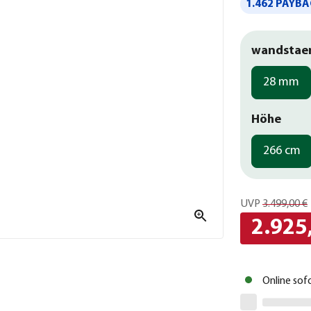
1.462 PAYBA
wandstae
28 mm
Höhe
266 cm
UVP
3.499,00 €
2.925
Online sof