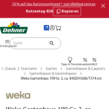
10 % auf das Katzensortiment* zum Weltkatzentag
Katzentag-826
Kopieren
lle Kategorien
Tipps & Trends
Angebote
SALE
Zurück
Startseite
Garten
Gartenhäuser & Carports
Gartenhäuser & Gerätehäuser
Weka Gartenhaus 109 Gr. 2, ca. B420/H266/T374 cm