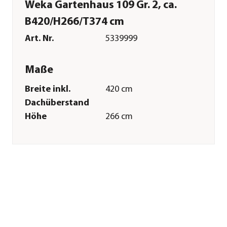
Weka Gartenhaus 109 Gr. 2, ca.
B420/H266/T374 cm
Art. Nr.
5339999
Maße
Breite inkl.
420 cm
Dachüberstand
Höhe
266 cm
Tiefe inkl.
374 cm
Dachüberstand
Breite Sockelmaß
340 cm
Tiefe Sockelmaß
300 cm
Grundfläche
10,2 m²
Firsthöhe
266 cm
Dachüberstand
12-62 cm
Türhöhe
173 cm