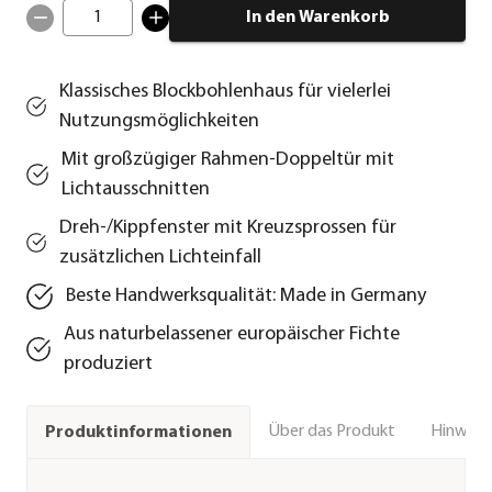
1
In den Warenkorb
Klassisches Blockbohlenhaus für vielerlei
Nutzungsmöglichkeiten
Mit großzügiger Rahmen-Doppeltür mit
Lichtausschnitten
Dreh-/Kippfenster mit Kreuzsprossen für
zusätzlichen Lichteinfall
Beste Handwerksqualität: Made in Germany
Aus naturbelassener europäischer Fichte
produziert
Über das Produkt
Hinweise
Produktinformationen