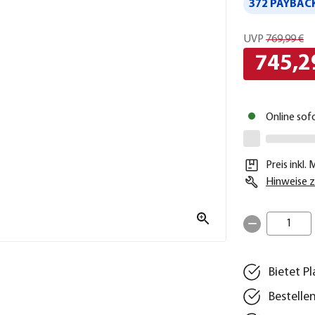
372 PAYBACK
UVP
769,99 €
745,2
Online sof
Preis inkl.
Hinweise z
1
Bietet P
Bestelle