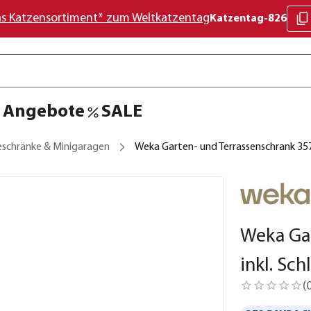
as Katzensortiment* zum Weltkatzentag
Katzentag-826
Angebote
SALE
eschränke & Minigaragen
Weka Garten- und Terrassenschrank 357
Weka Gar
inkl. Sc
(