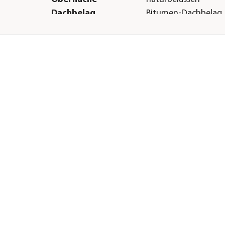
Dachbelag
Bitumen-Dachbelag
Türart
Doppeltüre
Boden
16 mm Massivholzb
Herstellerangaben
Land
DE
Firma
WEKA HOLZBAU GM
E-Mail
info@weka-holzbau
Straße
Johannesstr.
te
Hausnummer
16
Postleitzahl
17033
Stadt
Neubrandenburg