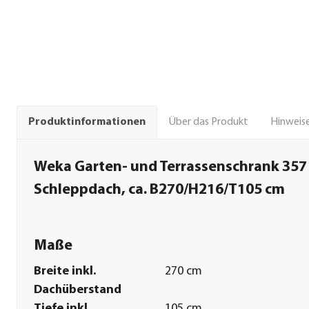
Über das Produkt
Hinweise
Produktinformationen
Weka Garten- und Terrassenschrank 357 A
Schleppdach, ca. B270/H216/T105 cm
Maße
Breite inkl.
270 cm
Dachüberstand
Tiefe inkl.
105 cm