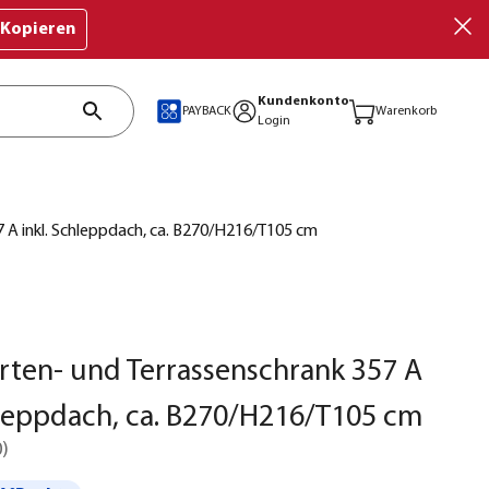
Kopieren
Kundenkonto
PAYBACK
Warenkorb
Login
 A inkl. Schleppdach, ca. B270/H216/T105 cm
ten- und Terrassenschrank 357 A
hleppdach, ca. B270/H216/T105 cm
0
)