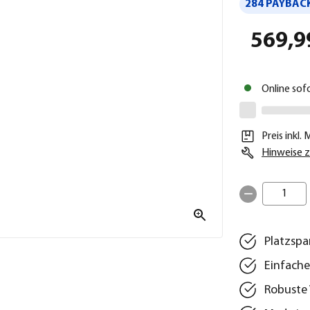
284 PAYBACK
569,9
Online sof
Preis inkl.
Hinweise z
1
Platzspa
Einfache
Robuste 