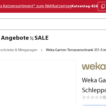
as Katzensortiment* zum Weltkatzentag
Katzentag-826
Angebote
SALE
eschränke & Minigaragen
Weka Garten-Terrassenschrank 351 A in
Weka Gar
Schlepp
(