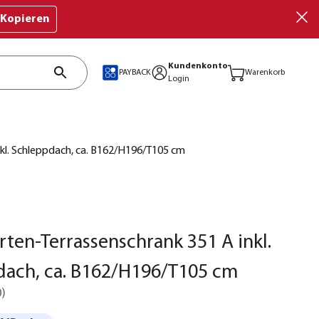
Kopieren
Kundenkonto
PAYBACK
Warenkorb
Login
kl. Schleppdach, ca. B162/H196/T105 cm
ten-Terrassenschrank 351 A inkl.
dach, ca. B162/H196/T105 cm
0
)