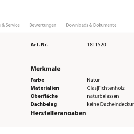
 & Service
Bewertungen
Downloads & Dokumente
Art. Nr.
1811520
Merkmale
Farbe
Natur
Materialien
Glas|Fichtenholz
Oberfläche
naturbelassen
Dachbelag
keine Dacheindecku
Herstellerangaben
Land
DE
Firma
WEKA HOLZBAU GM