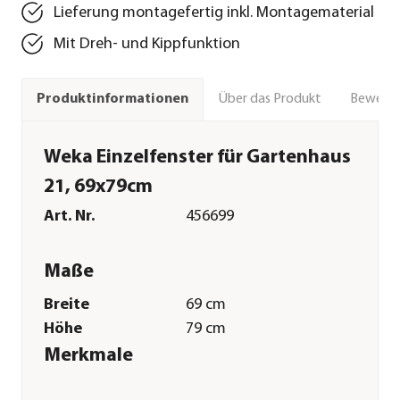
Lieferung montagefertig inkl. Montagematerial
Mit Dreh- und Kippfunktion
Über das Produkt
Bewert
Produktinformationen
Weka Einzelfenster für Gartenhaus
21, 69x79cm
Art. Nr.
456699
Maße
Breite
69 cm
Höhe
79 cm
Merkmale
Farbe
Natur