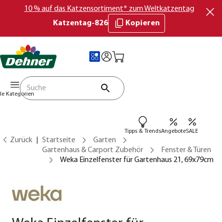
10 % auf das Katzensortiment* zum Weltkatzentag
Katzentag-826
Kopieren
lle Kategorien
Tipps & Trends
Angebote
SALE
Zurück
Startseite
Garten
Gartenhaus & Carport Zubehör
Fenster & Türen
Weka Einzelfenster für Gartenhaus 21, 69x79cm