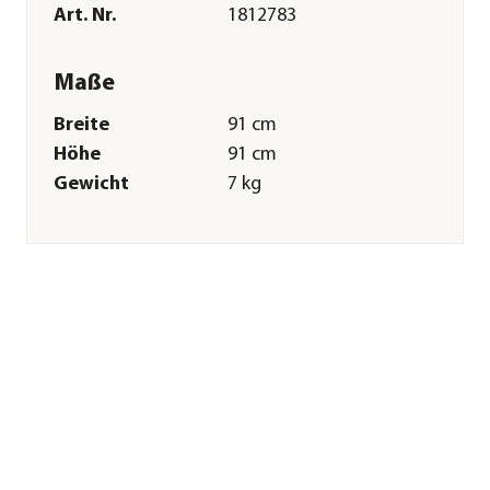
Art. Nr.
1812783
Maße
Breite
91 cm
Höhe
91 cm
Gewicht
7 kg
Merkmale
Farbe
Natur
Materialien
Glas|Fichtenholz
Oberfläche
naturbelassen
Dachbelag
keine
Dacheindeckung
Sonstiges
Marke
Weka
Zertifizierung
Made in Germany