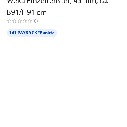
Weka Einzelfenster, 45 mm, ca.
B91/H91 cm
(
0
)
141 PAYBACK °Punkte