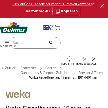
10 % auf das Katzensortiment* zum Weltkatzentag
Katzentag-826
Kopieren
lle Kategorien
Tipps & Trends
Angebote
SALE
Zurück
Startseite
Garten
Gartenhaus & Carport Zubehör
Fenster & Türen
Weka Einzelfenster, 45 mm, ca. B91/H91 cm