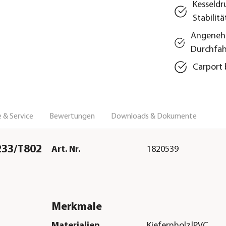
Kesseldr
Stabilitä
Angenehm
Durchfah
Carport 
 & Service
Bewertungen
Downloads & Dokumente
H233/T802
Art. Nr.
1820539
Merkmale
Materialien
Kiefernholz|PVC