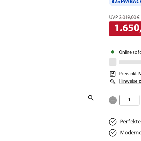
825 PAYBACK
UVP
2.019,00 €
1.650
Online sof
Preis inkl.
Hinweise z
1
Perfekte
Modernes