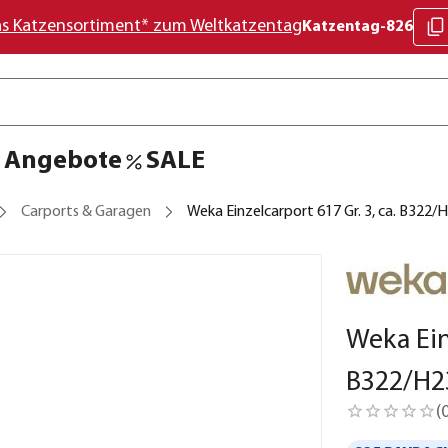
as Katzensortiment* zum Weltkatzentag
Katzentag-826
Angebote
SALE
Carports & Garagen
Weka Einzelcarport 617 Gr. 3, ca. B322
Weka Ein
B322/H2
(