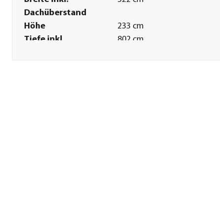
Dachüberstand
Höhe
233 cm
Tiefe inkl.
802 cm
Dachüberstand
Breite Sockelmaß
294 cm
Tiefe Sockelmaß
784 cm
Grundfläche
23,1 m²
Sonstiges
Marke
Weka
Garantie
5 Jahr(e)
Lieferumfang
inkl. PVC Trapezplatte