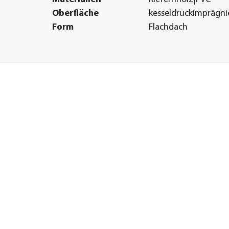
Oberfläche
kesseldruckimprägni
Form
Flachdach
Herstellerangaben
Land
DE
Firma
WEKA HOLZBAU GM
E-Mail
info@weka-holzbau
Straße
Johannesstr.
Hausnummer
16
Postleitzahl
17033
Stadt
Neubrandenburg