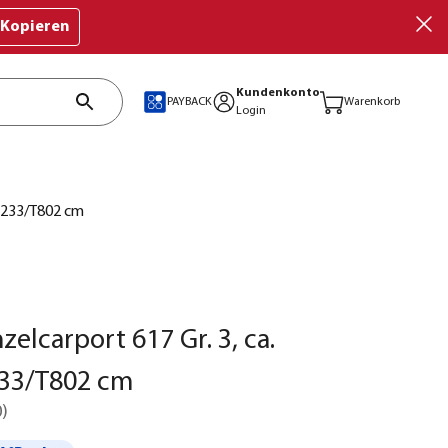
Kopieren
Kundenkonto
PAYBACK
Warenkorb
Login
/H233/T802 cm
zelcarport 617 Gr. 3, ca.
33/T802 cm
0
)