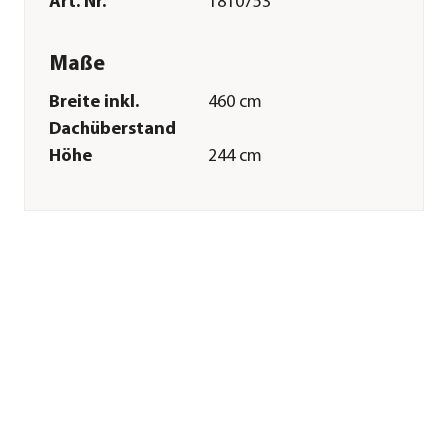
Art. Nr.
1810753
Maße
Breite inkl.
460 cm
Dachüberstand
Höhe
244 cm
Tiefe inkl.
310 cm
Dachüberstand
Breite Sockelmaß
450 cm
Tiefe Sockelmaß
300 cm
Grundfläche
13,5 m²
Dachüberstand
5 cm
Türhöhe
195 cm
Türbreite
81 cm
Wandstärke
45 mm
Merkmale