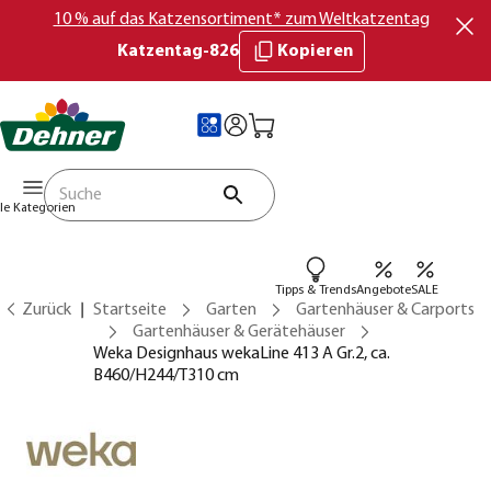
10 % auf das Katzensortiment* zum Weltkatzentag
Katzentag-826
Kopieren
lle Kategorien
Tipps & Trends
Angebote
SALE
Zurück
Startseite
Garten
Gartenhäuser & Carports
Gartenhäuser & Gerätehäuser
Weka Designhaus wekaLine 413 A Gr.2, ca.
B460/H244/T310 cm