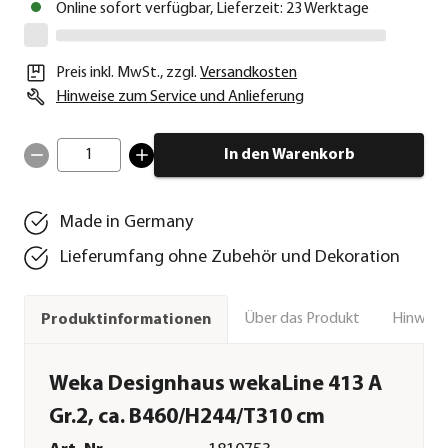
Online sofort verfügbar, Lieferzeit: 23 Werktage
Preis inkl. MwSt.
,
zzgl.
Versandkosten
Hinweise zum Service und Anlieferung
1
In den Warenkorb
Made in Germany
Lieferumfang ohne Zubehör und Dekoration
Über das Produkt
Hinweise
Produktinformationen
Weka Designhaus wekaLine 413 A
Gr.2, ca. B460/H244/T310 cm