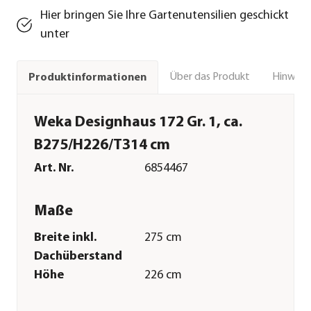
Hier bringen Sie Ihre Gartenutensilien geschickt
unter
Über das Produkt
Hinweise
Produktinformationen
Weka Designhaus 172 Gr. 1, ca.
B275/H226/T314 cm
Art. Nr.
6854467
Maße
Breite inkl.
275 cm
Dachüberstand
Höhe
226 cm
Tiefe inkl.
314 cm