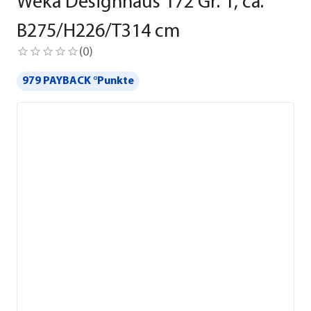
Weka Designhaus 172 Gr. 1, ca.
B275/H226/T314 cm
(
0
)
979 PAYBACK °Punkte