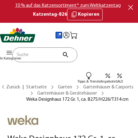
10 % auf das Katzensortiment* zum Weltkatzentag
Katzentag-826
Kopieren
lle Kategorien
Tipps & Trends
Angebote
SALE
Zurück
Startseite
Garten
Gartenhäuser & Carports
Gartenhäuser & Gerätehäuser
Weka Designhaus 172 Gr. 1, ca. B275/H226/T314 cm