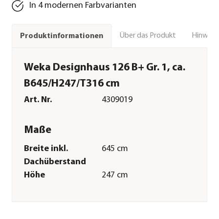
In 4 modernen Farbvarianten
Über das Produkt
Hinweise
Produktinformationen
Weka Designhaus 126 B+ Gr. 1, ca.
B645/H247/T316 cm
Art. Nr.
4309019
Maße
Breite inkl.
645 cm
Dachüberstand
Höhe
247 cm
Tiefe inkl.
316 cm
Dachüberstand
Breite Sockelmaß
590 cm