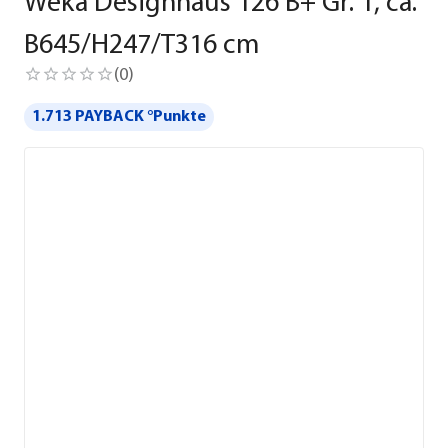
Weka Designhaus 126 B+ Gr. 1, ca.
B645/H247/T316 cm
(
0
)
1.713 PAYBACK °Punkte