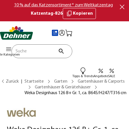
10 % auf das Katzensortiment* zum Weltkatzentag
Katzentag-826
Kopieren
lle Kategorien
Tipps & Trends
Angebote
SALE
Zurück
Startseite
Garten
Gartenhäuser & Carports
Gartenhäuser & Gerätehäuser
Weka Designhaus 126 B+ Gr. 1, ca. B645/H247/T316 cm