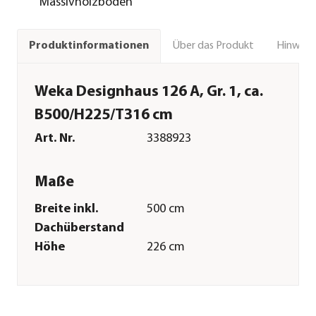
Massivholzboden
Über das Produkt
Hinweise
Produktinformationen
Weka Designhaus 126 A, Gr. 1, ca.
B500/H225/T316 cm
Art. Nr.
3388923
Maße
Breite inkl.
500 cm
Dachüberstand
Höhe
226 cm
Tiefe inkl.
316 cm
Dachüberstand
Breite Sockelmaß
442 cm