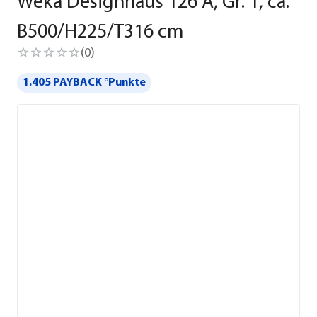
Weka Designhaus 126 A, Gr. 1, ca.
B500/H225/T316 cm
(
0
)
1.405 PAYBACK °Punkte