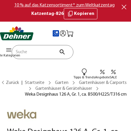
10 % auf das Katzensortiment* zum Weltkatzentag
Katzentag-826
Kopieren
lle Kategorien
Tipps & Trends
Angebote
SALE
Zurück
Startseite
Garten
Gartenhäuser & Carports
Gartenhäuser & Gerätehäuser
Weka Designhaus 126 A, Gr. 1, ca. B500/H225/T316 cm