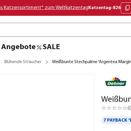
as Katzensortiment* zum Weltkatzentag
Katzentag-826
Angebote
SALE
Blühende Sträucher
Weißbunte Stechpalme 'Argentea Margin
Weißbun
(
7 PAYBACK °