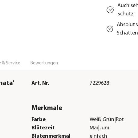
Auch seh
Schutz
Absolut 
Schatte
 & Service
Bewertungen
nata'
Art. Nr.
7229628
Merkmale
Farbe
Weiß|Grün|Rot
Blütezeit
Mai|Juni
Blütenmerkmal
einfach