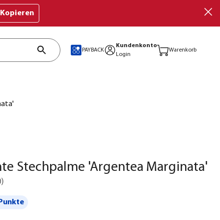
Kopieren
Kundenkonto
PAYBACK
Warenkorb
Login
ata'
te Stechpalme 'Argentea Marginata'
0
)
Punkte