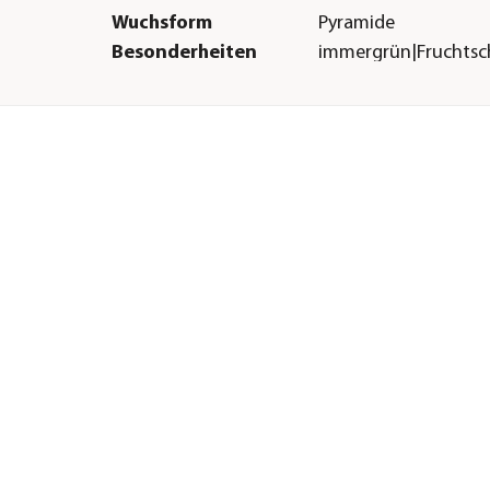
Wuchsform
Pyramide
Besonderheiten
immergrün|Fruchtsc
Laub
Lebenszyklus
mehrjährig
Sonstiges
Marke
Dehner
|humos
Qualität
Markenqualität
Warnhinweis
Stark giftig
H &