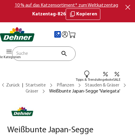
10 % auf das Katzensortiment* zum Weltkatzentag
Katzentag-826
Kopieren
lle Kategorien
Tipps & Trends
Angebote
SALE
Zurück
Startseite
Pflanzen
Stauden & Gräser
Gräser
Weißbunte Japan-Segge 'Variegata'
Weißbunte Japan-Segge