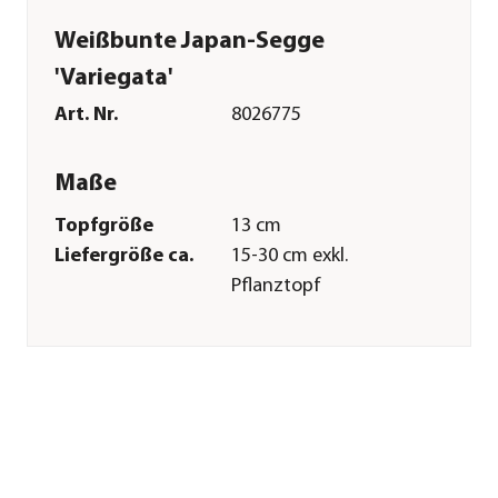
Weißbunte Japan-Segge
'Variegata'
Art. Nr.
8026775
Maße
Topfgröße
13 cm
Liefergröße ca.
15-30 cm exkl.
Pflanztopf
Wuchshöhe ca.
30-40 cm
Merkmale
Farbe
Weiß|Grün
Blütezeit
Juni
Wuchsform
aufrecht|horstartig|breit-
rundlich