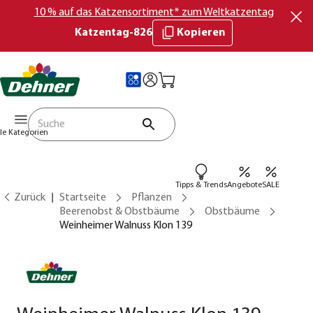
10 % auf das Katzensortiment* zum Weltkatzentag
Katzentag-826
Kopieren
lle Kategorien
Tipps & Trends
Angebote
SALE
Zurück
Startseite
Pflanzen
Beerenobst & Obstbäume
Obstbäume
Weinheimer Walnuss Klon 139