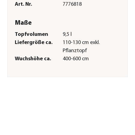
Art. Nr.
7776818
Maße
Topfvolumen
9,5 l
Liefergröße ca.
110-130 cm exkl.
Pflanztopf
Wuchshöhe ca.
400-600 cm
Merkmale
Farbe
Braun
Blütezeit
Mai
Erntezeit
September|Oktober
Befruchter
Selbstbefruchter
Wuchsform
Busch
Besonderheiten
veredelt
Lebenszyklus
mehrjährig