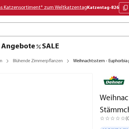
as Katzensortiment* zum Weltkatzentag
Katzentag-826
Angebote
SALE
en
Blühende Zimmerpflanzen
Weihnachtsstern - Euphorbia
Weihnach
Stämmc
(