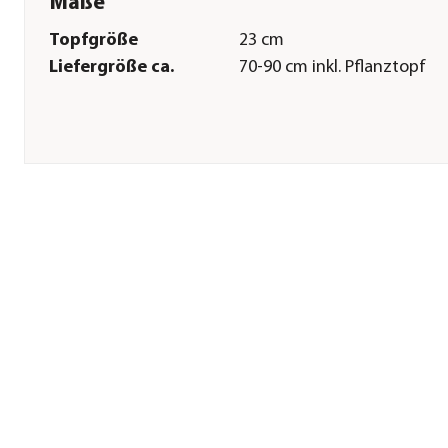
Maße
Topfgröße
23 cm
Liefergröße ca.
70-90 cm inkl. Pflanztopf
Pflege
Standort
hell|warm|keine direkte So
Gießempfehlung
Viel
Herstellerangaben
Land
DE
Firma
Dehner Gartencenter Gmb
Co. KG
E-Mail
service@dehner.de
Straße
Donauwörther Str.
Hausnummer
3-5