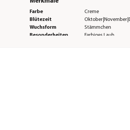
Merkmale
Farbe
Creme
Blütezeit
Oktober|November|
Wuchsform
Stämmchen
Besonderheiten
Farbiges Laub
Sonstiges
nne
Marke
Dehner
Qualität
Markenqualität
Warnhinweis
Schwach giftig
H &