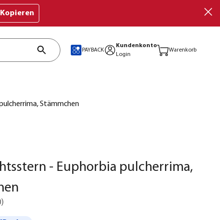
Kopieren
Kundenkonto
PAYBACK
Warenkorb
Login
 pulcherrima, Stämmchen
tsstern - Euphorbia pulcherrima,
hen
0
)