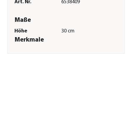
Art. Nr.
6538409
Maße
Höhe
30 cm
Merkmale
Farbe
Grün
Materialien
Naturmaterial
Besonderheiten
handgefertigt
Sonstiges
Marke
Dehner
Qualität
Markenqualität
Herstellerangaben
Land
DE
Firma
Dehner
Gartencenter GmbH