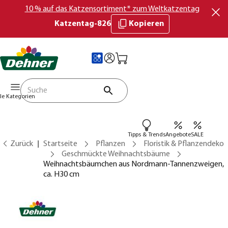
10 % auf das Katzensortiment* zum Weltkatzentag
Katzentag-826
Kopieren
lle Kategorien
Tipps & Trends
Angebote
SALE
Zurück
Startseite
Pflanzen
Floristik & Pflanzendeko
Geschmückte Weihnachtsbäume
Weihnachtsbäumchen aus Nordmann-Tannenzweigen,
ca. H30 cm