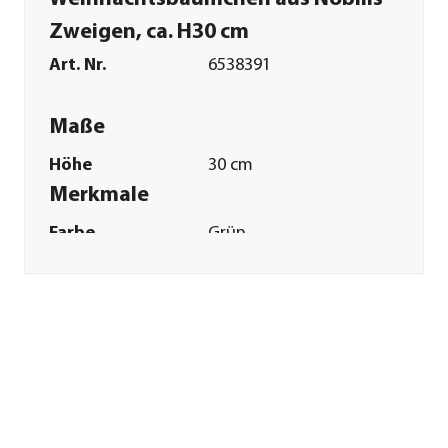
Zweigen, ca. H30 cm
Art. Nr.
6538391
Maße
Höhe
30 cm
Merkmale
Farbe
Grün
Materialien
Naturmaterial
Besonderheiten
handgefertigt
Sonstiges
Marke
Dehner
Qualität
Markenqualität
Herstellerangaben