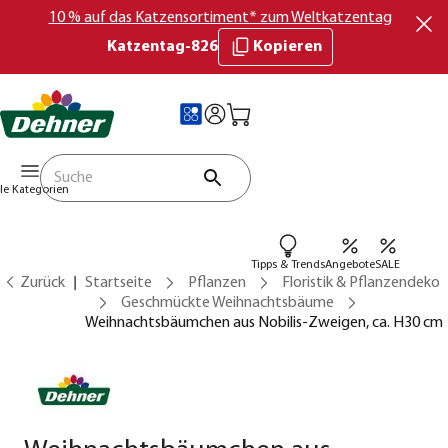
10 % auf das Katzensortiment* zum Weltkatzentag
Katzentag-826
Kopieren
lle Kategorien
Tipps & Trends
Angebote
SALE
Zurück
Startseite
Pflanzen
Floristik & Pflanzendeko
Geschmückte Weihnachtsbäume
Weihnachtsbäumchen aus Nobilis-Zweigen, ca. H30 cm