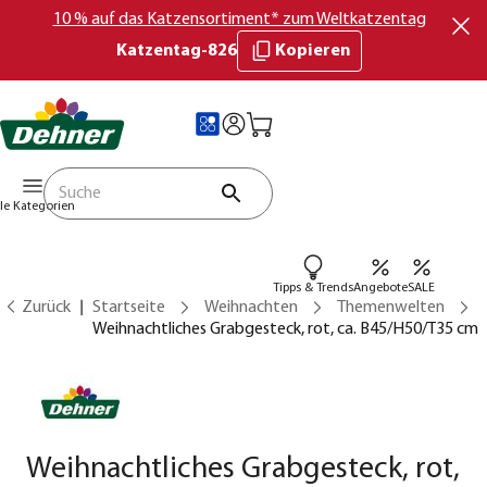
10 % auf das Katzensortiment* zum Weltkatzentag
Katzentag-826
Kopieren
lle Kategorien
Tipps & Trends
Angebote
SALE
Zurück
Startseite
Weihnachten
Themenwelten
Weihnachtliches Grabgesteck, rot, ca. B45/H50/T35 cm
Weihnachtliches Grabgesteck, rot,