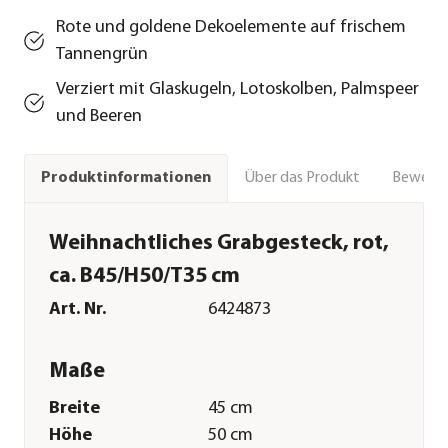
Rote und goldene Dekoelemente auf frischem
Tannengrün
Verziert mit Glaskugeln, Lotoskolben, Palmspeer
und Beeren
Über das Produkt
Bewert
Produktinformationen
Weihnachtliches Grabgesteck, rot,
ca. B45/H50/T35 cm
Art. Nr.
6424873
Maße
Breite
45 cm
Höhe
50 cm