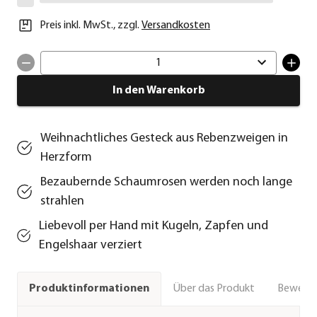
Preis inkl. MwSt.
,
zzgl.
Versandkosten
1
In den Warenkorb
Weihnachtliches Gesteck aus Rebenzweigen in
Herzform
Bezaubernde Schaumrosen werden noch lange
strahlen
Liebevoll per Hand mit Kugeln, Zapfen und
Engelshaar verziert
Über das Produkt
Bewert
Produktinformationen