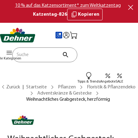
10 % auf das Katzensortiment* zum Weltkatzentag
Katzentag-826
Kopieren
lle Kategorien
Tipps & Trends
Angebote
SALE
Zurück
Startseite
Pflanzen
Floristik & Pflanzendeko
Adventskränze & Gestecke
Weihnachtliches Grabgesteck, herzförmig