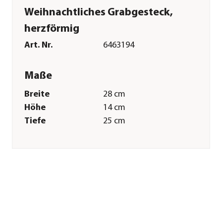
Weihnachtliches Grabgesteck,
herzförmig
Art. Nr.
6463194
Maße
Breite
28 cm
Höhe
14 cm
Tiefe
25 cm
Merkmale
Farbe
Dunkelrot
Materialien
Naturmaterial|Kunststoff
Ausführung
Herz
Besonderheiten
handgefertigt
Sonstiges