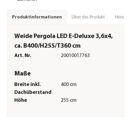
Über das Produkt
Hinweise
Produktinformationen
Weide Pergola LED E-Deluxe 3,6x4,
ca. B400/H255/T360 cm
Art. Nr.
20010017763
Maße
Breite inkl.
400 cm
Dachüberstand
Höhe
255 cm
Tiefe inkl.
360 cm
Dachüberstand
Gewicht
223 kg