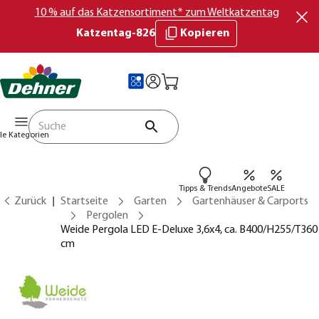
10 % auf das Katzensortiment* zum Weltkatzentag
Katzentag-826
Kopieren
lle Kategorien
Tipps & Trends
Angebote
SALE
Zurück
Startseite
Garten
Gartenhäuser & Carports
Pergolen
Weide Pergola LED E-Deluxe 3,6x4, ca. B400/H255/T360
cm