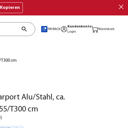
Kopieren
Kundenkonto
PAYBACK
Warenkorb
Login
5/T300 cm
rport Alu/Stahl, ca.
55/T300 cm
0
)