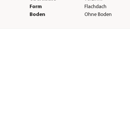
Form
Flachdach
Boden
Ohne Boden
Herstellerangaben
Land
DE
Firma
Pegaso Marine Hand
en,
Service GmbH
E-Mail
service@heimundgar
0
Straße
Weberstraße
 bis
Hausnummer
8
Postleitzahl
86462
Stadt
Langweid am Lech