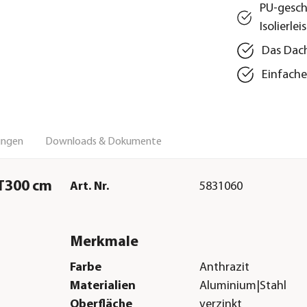
PU-gesch
Isolierle
Das Dach
Einfach
ungen
Downloads & Dokumente
/T300 cm
Art. Nr.
5831060
Merkmale
Farbe
Anthrazit
Materialien
Aluminium|Stahl
Oberfläche
verzinkt