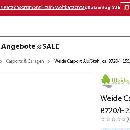
as Katzensortiment* zum Weltkatzentag
Katzentag-826
Angebote
SALE
Carports & Garagen
Weide Carport Alu/Stahl, ca. B720/H25
Weide Ca
B720/H2
(