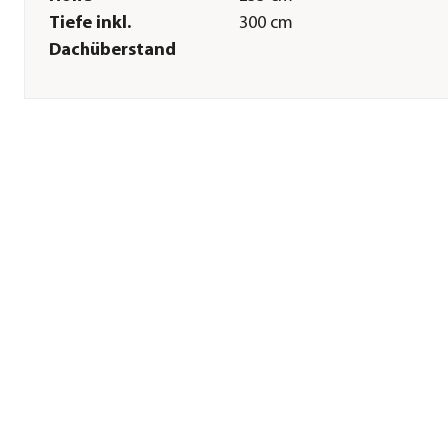
Tiefe inkl.
300 cm
Dachüberstand
Sonstiges
Marke
Weide
Garantie
5 Jahr(e)
Lieferumfang
Trägerkonstruktion, Lamell
Kurbel
Hinweis
Belastbarkeit des Daches: 8
kg/m²; Windstärke: getestet
Beaufort-Skala 9
Montagezustand
Lieferung erfolgt zerlegt