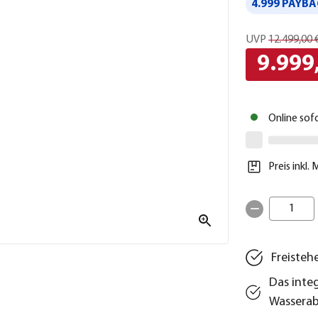
4.999 PAYBA
UVP
12.499,00 
9.999
Online sof
Preis inkl.
1
Freisteh
Das inte
Wasserab