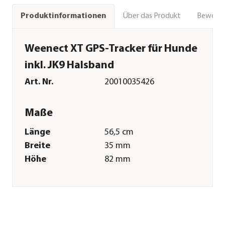
Über das Produkt
Bewert
Produktinformationen
Weenect XT GPS-Tracker für Hunde
inkl. JK9 Halsband
Art. Nr.
20010035426
Maße
Länge
56,5 cm
Breite
35 mm
Höhe
82 mm
Tiefe
22 mm
Gewicht
54 g
Merkmale
Farbe
Orange