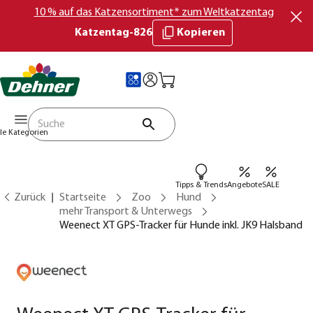
10 % auf das Katzensortiment* zum Weltkatzentag
Katzentag-826
Kopieren
lle Kategorien
Tipps & Trends
Angebote
SALE
Zurück
Startseite
Zoo
Hund
mehr Transport & Unterwegs
Weenect XT GPS-Tracker für Hunde inkl. JK9 Halsband