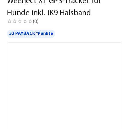
Weenect XT GPS-Tracker für
Hunde inkl. JK9 Halsband
(
0
)
32 PAYBACK °Punkte