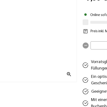
Online sof
Preis inkl.
Vorratsg
Füllunge
Ein opti
Geschen
Geeignet
Mit eine
Buchenh