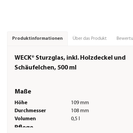
Über das Produkt
Bewert
Produktinformationen
WECK® Sturzglas, inkl. Holzdeckel und
Schäufelchen, 500 ml
Maße
Höhe
109 mm
Durchmesser
108 mm
Volumen
0,5 l
Pflege