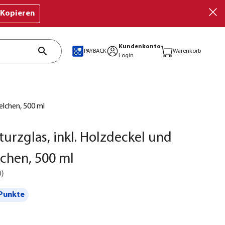
Kopieren
Kundenkonto
PAYBACK
Warenkorb
Login
elchen, 500 ml
urzglas, inkl. Holzdeckel und
chen, 500 ml
0
)
Punkte
€