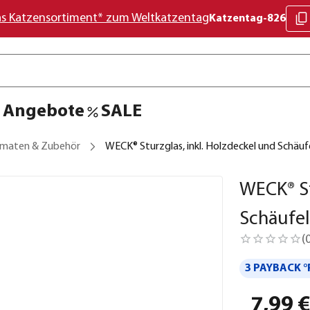
as Katzensortiment* zum Weltkatzentag
Katzentag-826
Angebote
SALE
omaten & Zubehör
WECK® Sturzglas, inkl. Holzdeckel und Schäuf
WECK® St
Schäufel
(
3 PAYBACK °
7,99 