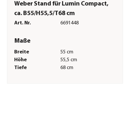
Weber Stand für Lumin Compact,
ca. B55/H55,5/T68 cm
Art. Nr.
6691448
Maße
Breite
55 cm
Höhe
55,5 cm
Tiefe
68 cm
Gewicht
2,9 kg
Merkmale
Farbe
Schwarz
Materialien
Polypropylen
Sonstiges
Marke
Weber