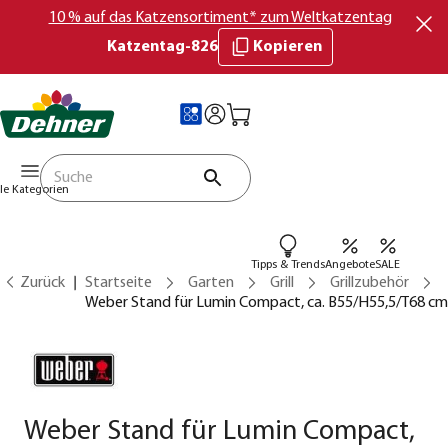
10 % auf das Katzensortiment* zum Weltkatzentag
Katzentag-826
Kopieren
lle Kategorien
Tipps & Trends
Angebote
SALE
Zurück
Startseite
Garten
Grill
Grillzubehör
Weber Stand für Lumin Compact, ca. B55/H55,5/T68 cm
Weber Stand für Lumin Compact,