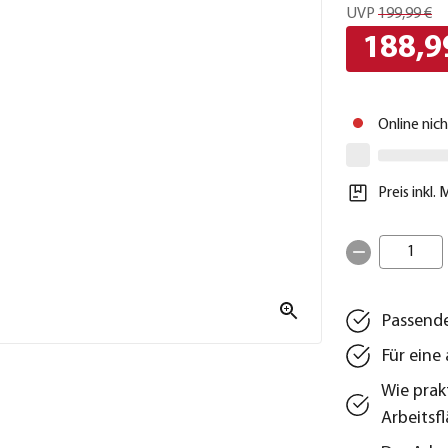
UVP
199,99 €
188,9
Online nic
Preis inkl.
1
Passende
Für eine
Wie prakt
Arbeitsf