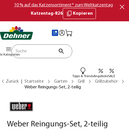
10 % auf das Katzensortiment* zum Weltkatzentag
Katzentag-826
Kopieren
lle Kategorien
Tipps & Trends
Angebote
SALE
Zurück
Startseite
Garten
Grill
Grillzubehör
Weber Reingungs-Set, 2-teilig
Weber Reingungs-Set, 2-teilig