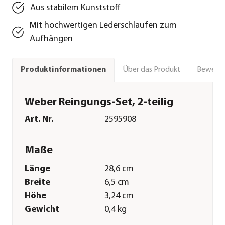
Aus stabilem Kunststoff
Mit hochwertigen Lederschlaufen zum
Aufhängen
Über das Produkt
Bewert
Produktinformationen
Weber Reingungs-Set, 2-teilig
Art. Nr.
2595908
Maße
Länge
28,6 cm
Breite
6,5 cm
Höhe
3,24 cm
Gewicht
0,4 kg
Merkmale