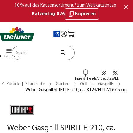
10 % auf das Katzensortiment* zum Weltkatzentag
Katzentag-826
Kopieren
lle Kategorien
Tipps & Trends
Angebote
SALE
Zurück
Startseite
Garten
Grill
Gasgrills
Weber Gasgrill SPIRIT E-210, ca. B123/H117/T67,5 cm
Weber Gasgrill SPIRIT E-210, ca.