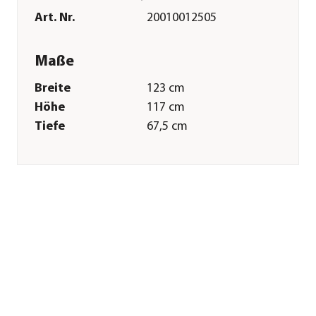
Art. Nr.
20010012505
Maße
Breite
123 cm
Höhe
117 cm
Tiefe
67,5 cm
Gewicht
41 kg
Grillfläche
52 x 44 cm
Merkmale
Farbe
Schwarz
Materialien
Stahl|Gusseisen
Oberfläche
Pulver-
Beschichtung|emailliert
Technische Details