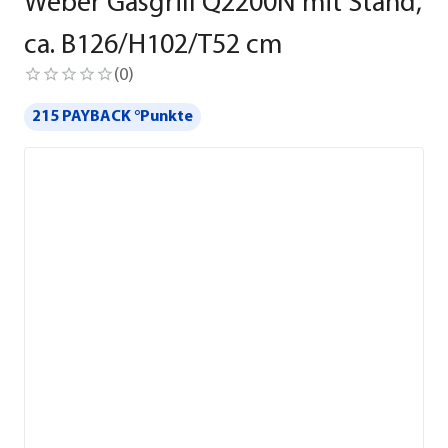
Weber Gasgrill Q2200N mit Stand,
ca. B126/H102/T52 cm
(
0
)
215 PAYBACK °Punkte