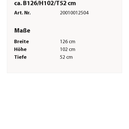
ca. B126/H102/T52 cm
Art. Nr.
20010012504
Maße
Breite
126 cm
Höhe
102 cm
Tiefe
52 cm
Gewicht
21,5 kg
Grillfläche
41 x 56 cm
Merkmale
Farbe
Schwarz
Materialien
Stahl|Gusseisen
Oberfläche
Pulver-
Beschichtung|porzellanemallier
Technische Details