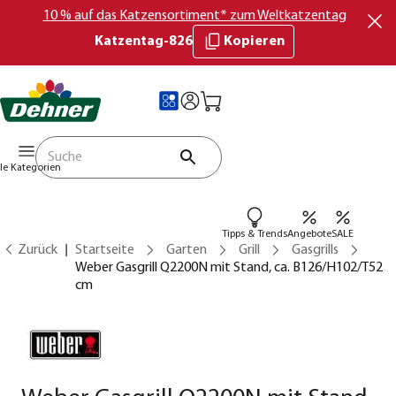
10 % auf das Katzensortiment* zum Weltkatzentag
Katzentag-826
Kopieren
lle Kategorien
Tipps & Trends
Angebote
SALE
Zurück
Startseite
Garten
Grill
Gasgrills
Weber Gasgrill Q2200N mit Stand, ca. B126/H102/T52
cm