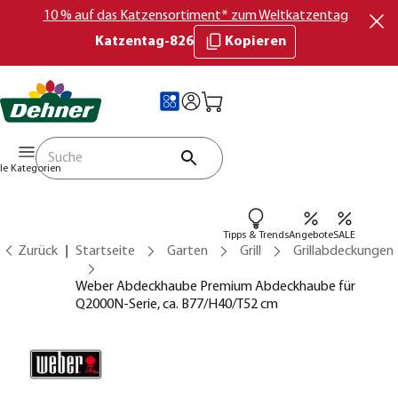
10 % auf das Katzensortiment* zum Weltkatzentag
Katzentag-826
Kopieren
lle Kategorien
Tipps & Trends
Angebote
SALE
Zurück
Startseite
Garten
Grill
Grillabdeckungen
Weber Abdeckhaube Premium Abdeckhaube für
Q2000N-Serie, ca. B77/H40/T52 cm