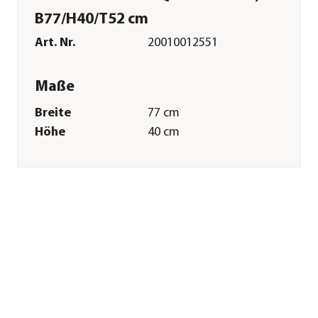
B77/H40/T52 cm
Art. Nr.
20010012551
Maße
Breite
77 cm
Höhe
40 cm
Tiefe
52 cm
Gewicht
210 g
Merkmale
Farbe
Schwarz
Materialien
Polyester
Sonstiges
Marke
Weber
Garantie
2 Jahr(e)