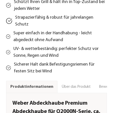
Schützt Ihren Grill & hält ihn in Top-Zustand bei
jedem Wetter
Strapazierfähig & robust für jahrelangen
Schutz
Super einfach in der Handhabung - leicht
abgedeckt ohne Aufwand
UV- & wetterbeständig: perfekter Schutz vor
Sonne, Regen und Wind
Sicherer Halt dank Befestigungsriemen für
festen Sitz bei Wind
Über das Produkt
Bewert
Produktinformationen
Weber Abdeckhaube Premium
Abdeckhaube für Q2000N-Serie, ca.