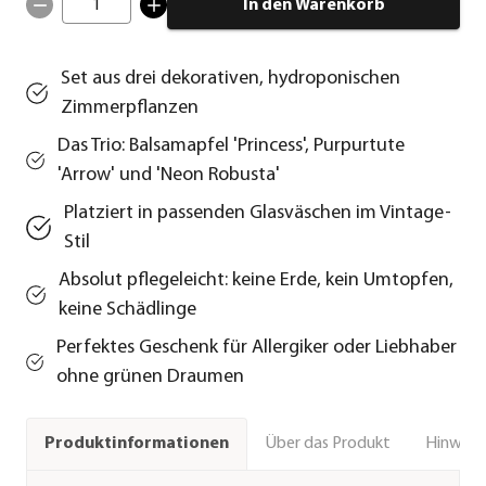
1
In den Warenkorb
Set aus drei dekorativen, hydroponischen
Zimmerpflanzen
Das Trio: Balsamapfel 'Princess', Purpurtute
'Arrow' und 'Neon Robusta'
Platziert in passenden Glasväschen im Vintage-
Stil
Absolut pflegeleicht: keine Erde, kein Umtopfen,
keine Schädlinge
Perfektes Geschenk für Allergiker oder Liebhaber
ohne grünen Draumen
Über das Produkt
Hinweise
Produktinformationen