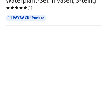
Waterplant-Set in Vasen, 3-teilig
(
1
)
11 PAYBACK °Punkte