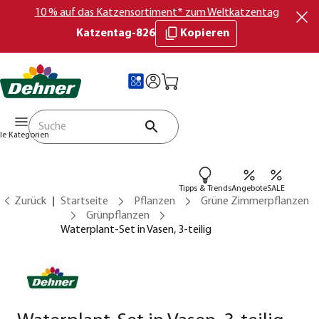
10 % auf das Katzensortiment* zum Weltkatzentag
Katzentag-826
Kopieren
lle Kategorien
Tipps & Trends
Angebote
SALE
Zurück
Startseite
Pflanzen
Grüne Zimmerpflanzen
Grünpflanzen
Waterplant-Set in Vasen, 3-teilig