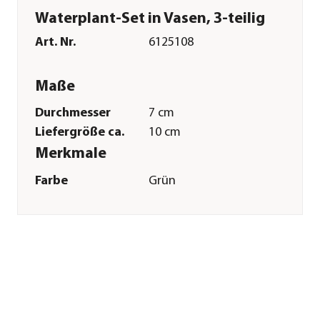
Waterplant-Set in Vasen, 3-teilig
Art. Nr.
6125108
Maße
Durchmesser
7 cm
Liefergröße ca.
10 cm
Merkmale
Farbe
Grün
Materialien
Glas
Wuchsform
aufrecht
Besonderheiten
pflegeleicht
Pflege
Standort
schattig|halbschattig|keine
direkte Sonne