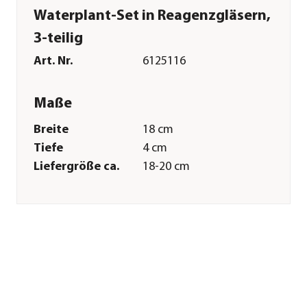
Waterplant-Set in Reagenzgläsern,
3-teilig
Art. Nr.
6125116
Maße
Breite
18 cm
Tiefe
4 cm
Liefergröße ca.
18-20 cm
Merkmale
Farbe
Grün
Materialien
Glas|Holz
Wuchsform
aufrecht
Besonderheiten
pflegeleicht
Pflege