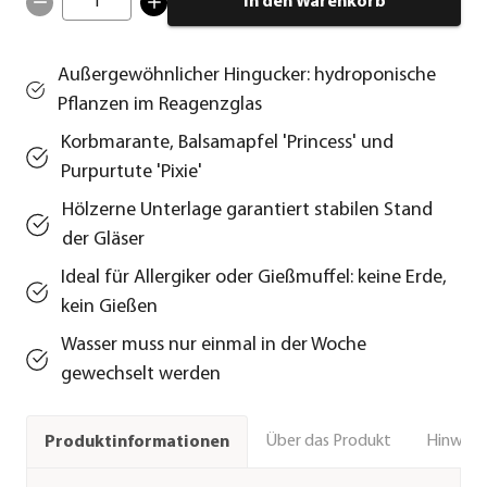
1
In den Warenkorb
Außergewöhnlicher Hingucker: hydroponische
Pflanzen im Reagenzglas
Korbmarante, Balsamapfel 'Princess' und
Purpurtute 'Pixie'
Hölzerne Unterlage garantiert stabilen Stand
der Gläser
Ideal für Allergiker oder Gießmuffel: keine Erde,
kein Gießen
Wasser muss nur einmal in der Woche
gewechselt werden
Über das Produkt
Hinweise
Produktinformationen