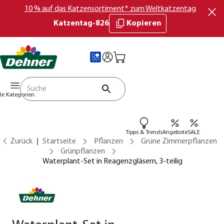
10 % auf das Katzensortiment* zum Weltkatzentag
Katzentag-826
Kopieren
lle Kategorien
Tipps & Trends
Angebote
SALE
Zurück
Startseite
Pflanzen
Grüne Zimmerpflanzen
Grünpflanzen
Waterplant-Set in Reagenzgläsern, 3-teilig