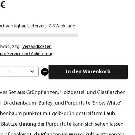
 €
ort verfügbar, Lieferzeit: 7-8 Werktage
 MwSt.
,
zzgl.
Versandkosten
um Service und Anlieferung
In den Warenkorb
1
ves Set aus Grünpflanzen, Holzgestell und Glasflaschen
i: Drachenbaum 'Burley' und Purpurtute 'Snow White'
chenbaum punktet mit gelb-grün gestreiftem Laub
 Blattzeichnung der Purpurtute kann sich sehen lassen
s pflegeleicht, da Pflanzen im Wasser kultiviert werden