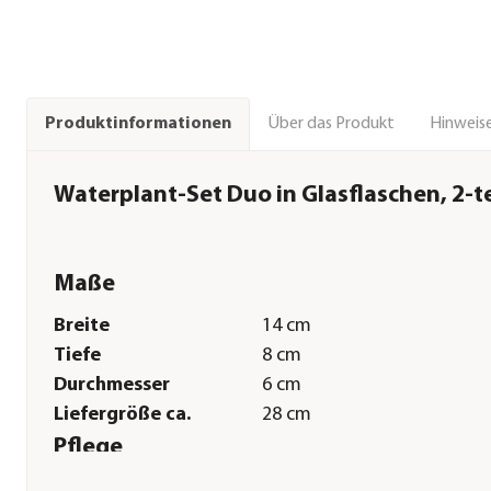
Über das Produkt
Hinweise
Produktinformationen
Waterplant-Set Duo in Glasflaschen, 2-te
Maße
Breite
14 cm
Tiefe
8 cm
Durchmesser
6 cm
Liefergröße ca.
28 cm
Pflege
Standort
hell|halbschattig|schattig