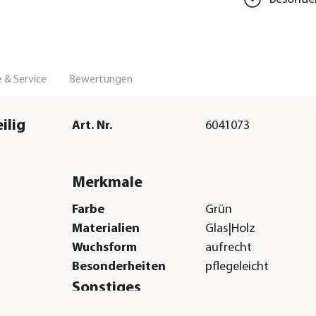
 & Service
Bewertungen
ilig
Art. Nr.
6041073
Merkmale
Farbe
Grün
Materialien
Glas|Holz
Wuchsform
aufrecht
Besonderheiten
pflegeleicht
Sonstiges
Marke
Dehner