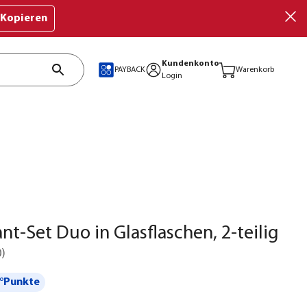
Kopieren
Kundenkonto
PAYBACK
Warenkorb
Login
nt-Set Duo in Glasflaschen, 2-teilig
0
)
°Punkte