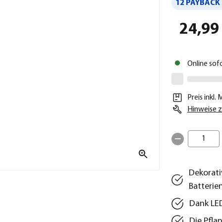
12 PAYBACK 
24,99
Online sof
Preis inkl.
Hinweise z
1
Dekorati
Batterie
Dank LED
Die Pfla