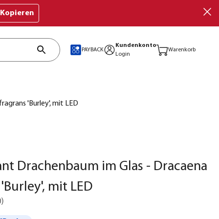
Kopieren
Kundenkonto
PAYBACK
Warenkorb
Login
agrans 'Burley', mit LED
ant Drachenbaum im Glas - Dracaena
'Burley', mit LED
0
)