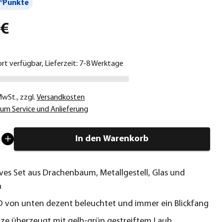
°Punkte
 €
ort verfügbar, Lieferzeit: 7-8 Werktage
 MwSt.
,
zzgl.
Versandkosten
um Service und Anlieferung
In den Warenkorb
ves Set aus Drachenbaum, Metallgestell, Glas und
n
 von unten dezent beleuchtet und immer ein Blickfang
nze überzeugt mit gelb-grün gestreiftem Laub