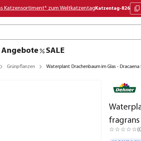
as Katzensortiment* zum Weltkatzentag
Katzentag-826
Angebote
SALE
Grünpflanzen
Waterplant Drachenbaum im Glas - Dracaena fr
Waterpl
fragrans 
(