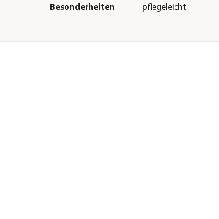
Besonderheiten
pflegeleicht
Sonstiges
Marke
Dehner
Qualität
Markenqualität
s
Lieferumfang
Inkl. Glasvase, Metal
Batterien (3x Knopfz
Hinweis
Um Algenbildung
vorzubeugen, bitte 
nicht in die direkte 
stellen.
H &