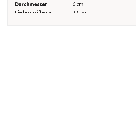
Durchmesser
6 cm
Liefergröße ca.
20 cm
Pflege
Standort
hell|halbschattig|schattig
Düngung
regelmäßig beim
Wasserwechsel von März bi
Oktober
Herstellerangaben
Land
DE
Firma
Dehner Gartencenter Gmb
Co. KG