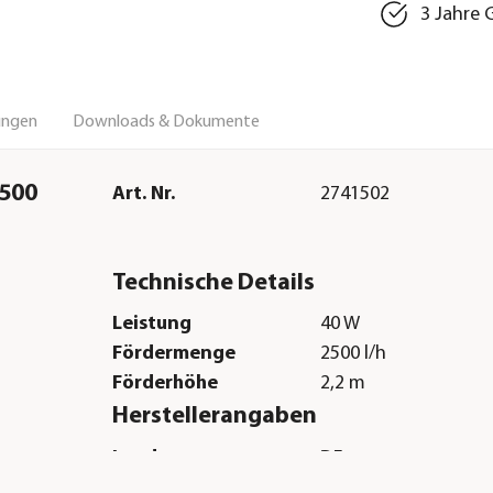
3 Jahre 
ungen
Downloads & Dokumente
2500
Art. Nr.
2741502
Technische Details
Leistung
40 W
Fördermenge
2500 l/h
Förderhöhe
2,2 m
Herstellerangaben
Land
DE
Firma
Pontec