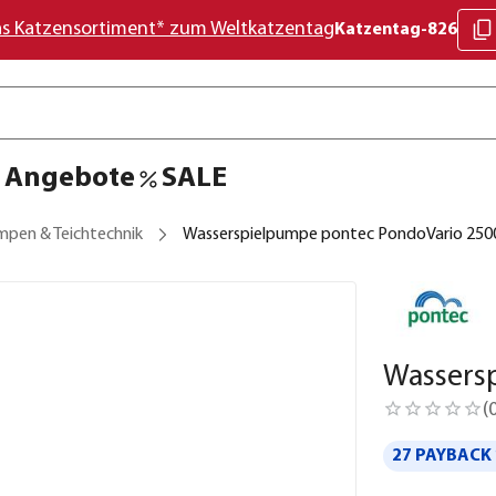
as Katzensortiment* zum Weltkatzentag
Katzentag-826
Angebote
SALE
mpen & Teichtechnik
Wasserspielpumpe pontec PondoVario 250
Wassers
(
27 PAYBACK 