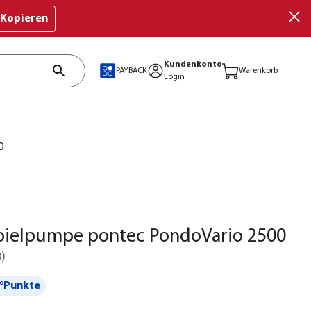
Kopieren
Kundenkonto
PAYBACK
Warenkorb
Login
0
pielpumpe pontec PondoVario 2500
0
)
°Punkte