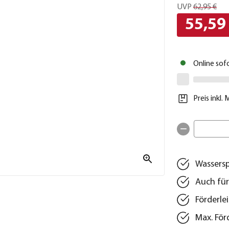
UVP
62,95 €
55,59
Online sof
Preis inkl.
Wassersp
Auch für
Förderlei
Max. För