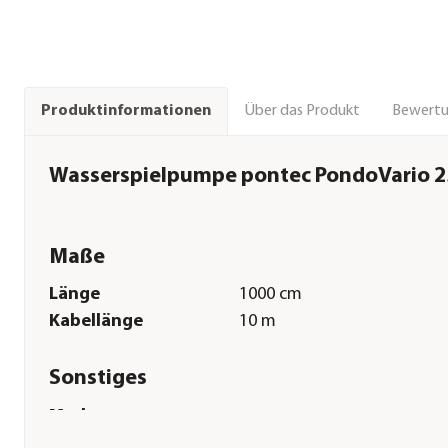
Über das Produkt
Bewert
Produktinformationen
Wasserspielpumpe pontec PondoVario 
Maße
Länge
1000 cm
Kabellänge
10 m
Sonstiges
Marke
pontec
Garantie
3 Jahr(e)