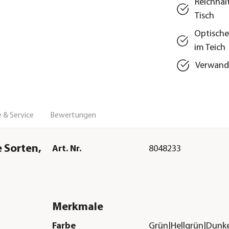
Reichhal
Tisch
Optische
im Teich
Verwande
 & Service
Bewertungen
 Sorten,
Art. Nr.
8048233
Merkmale
Farbe
Grün|Hellgrün|Dunke