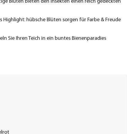
tige Blüten bieten den Insekten einen reich gedeckten
s Highlight: hübsche Blüten sorgen für Farbe & Freude
ln Sie Ihren Teich in ein buntes Bienenparadies
lrot