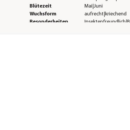
Blütezeit
Mai|Juni
Wuchsform
aufrecht|kriechend
Besonderheiten
Insektenfreundlich|
Lebenszyklus
mehrjährig
Sonstiges
Marke
Dehner Aqua
ig|feucht
H &