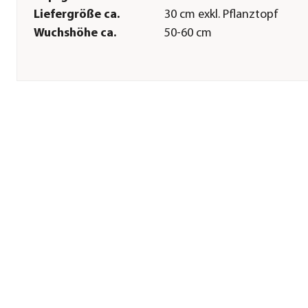
Liefergröße ca.
30 cm exkl. Pflanztopf
Wuchshöhe ca.
50-60 cm
Pflege
Standort
sonnig|halbschattig
Bodenbeschaffenheit
nährstoffreich|lehmig|sand
Teichzone
Zone 1: Uferzone|Zone 2:
Feuchtzone|Zone 3:
Sumpfzone
Winterhart
Ja
Pflanzzeit
Frühjahr|Sommer
Herstellerangaben
Land
Deutschland
Firma
Dehner Gartencenter Gmb