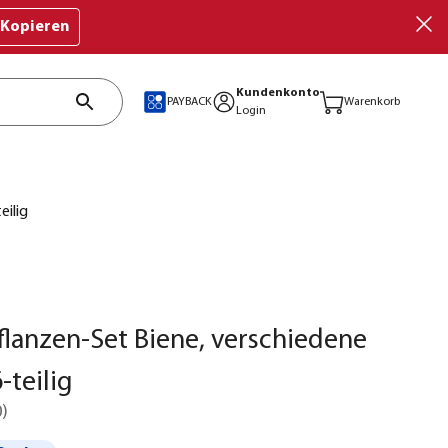
Kopieren
Kundenkonto
PAYBACK
Warenkorb
Login
eilig
lanzen-Set Biene, verschiedene
-teilig
0
)