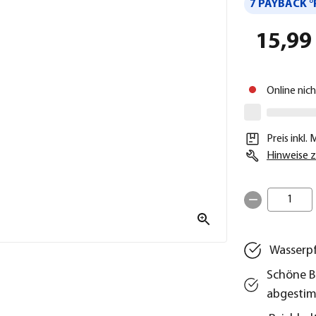
7 PAYBACK °
15,99
Online nic
Preis inkl.
Hinweise z
1
Wasserpf
Schöne B
abgestim