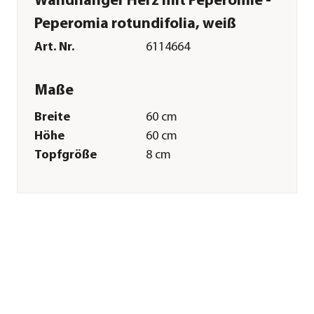
Wandhänger Herz mit Peperomie -
Peperomia rotundifolia, weiß
Art. Nr.
6114664
Maße
Breite
60 cm
Höhe
60 cm
Topfgröße
8 cm
Merkmale
Farbe
Grün|Weiß
Materialien
Keramik|Kunststoff|Naturmateri
Wuchsform
kriechend|
überhängend
Besonderheiten
pflegeleicht
Pflege