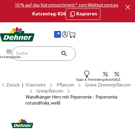
10 % auf das Katzensortiment* zum Weltkatzentag
Katzentag-826
Kopieren
lle Kategorien
Tipps & Trends
Angebote
SALE
Zurück
Startseite
Pflanzen
Grüne Zimmerpflanzen
Grünpflanzen
Wandhänger Herz mit Peperomie - Peperomia
rotundifolia, weiß