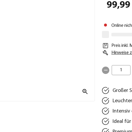
99,99
Online nic
Preis inkl.
Hinweise z
1
Großer 
Leuchte
Intensiv
Ideal fü
Premiumq