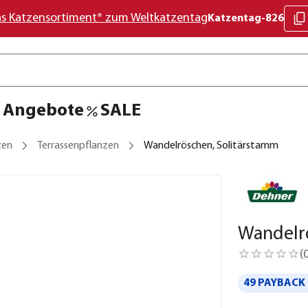
as Katzensortiment* zum Weltkatzentag
Katzentag-826
Angebote
SALE
zen
Terrassenpflanzen
Wandelröschen, Solitärstamm
Wandelr
(
49 PAYBACK 