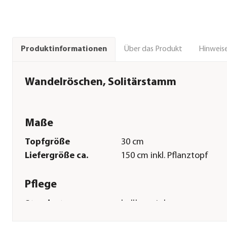
Über das Produkt
Hinweise
Produktinformationen
Wandelröschen, Solitärstamm
Maße
Topfgröße
30 cm
Liefergröße ca.
150 cm inkl. Pflanztopf
Pflege
Standort
hell|sonnig|warm