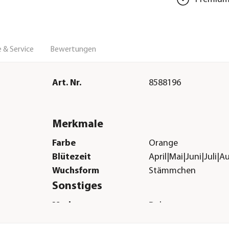
 & Service
Bewertungen
Art. Nr.
8588196
Merkmale
Farbe
Orange
Blütezeit
April|Mai|Juni|Juli
Wuchsform
Stämmchen
Sonstiges
Marke
Dehner
Qualität
Premiumqualität Pf