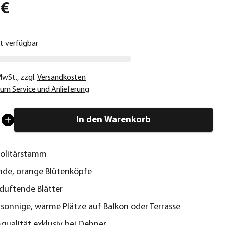
 €
ht verfügbar
 MwSt.
,
zzgl.
Versandkosten
um Service und Anlieferung
In den Warenkorb
Solitärstamm
nde, orange Blütenköpfe
 duftende Blätter
r sonnige, warme Plätze auf Balkon oder Terrasse
ualität exklusiv bei Dehner