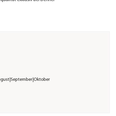
|August|September|Oktober
lanzen