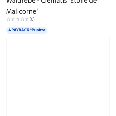
Waldrebe - Clematis 'Etoile de
Malicorne'
(
0
)
4 PAYBACK °Punkte