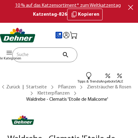
10 % auf das Katzensortiment* zum Weltkatzentag
Katzentag-826
Kopieren
lle Kategorien
Tipps & Trends
Angebote
SALE
Zurück
Startseite
Pflanzen
Ziersträucher & Rosen
Kletterpflanzen
Waldrebe - Clematis 'Etoile de Malicorne'