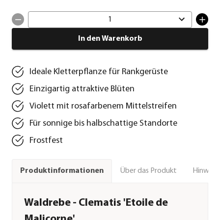
1
In den Warenkorb
Ideale Kletterpflanze für Rankgerüste
Einzigartig attraktive Blüten
Violett mit rosafarbenem Mittelstreifen
Für sonnige bis halbschattige Standorte
Frostfest
Über das Produkt
Hinweise
Produktinformationen
Waldrebe - Clematis 'Etoile de
Malicorne'