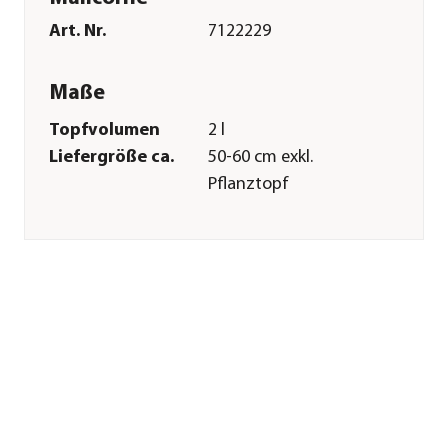
Art. Nr.
7122229
Maße
Topfvolumen
2 l
Liefergröße ca.
50-60 cm exkl.
Pflanztopf
Wuchshöhe ca.
200-400 cm
Merkmale
Farbe
Lila
Blütezeit
Juni|Juli|August|September
Blütenmerkmal
großblütig
Wuchsform
aufrecht|Ranker
Besonderheiten
Blütenschmuck
Lebenszyklus
mehrjährig
Pflege