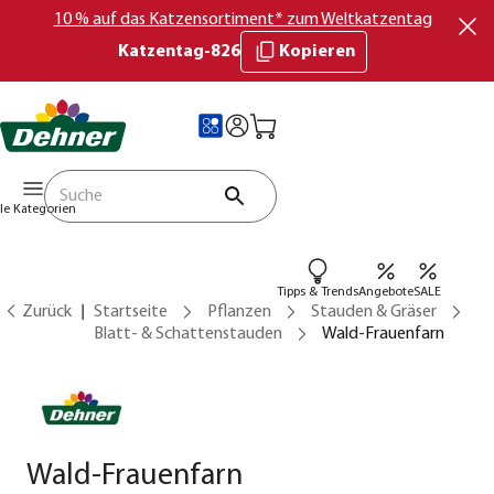
10 % auf das Katzensortiment* zum Weltkatzentag
Katzentag-826
Kopieren
lle Kategorien
Tipps & Trends
Angebote
SALE
Zurück
Startseite
Pflanzen
Stauden & Gräser
Blatt- & Schattenstauden
Wald-Frauenfarn
Wald-Frauenfarn