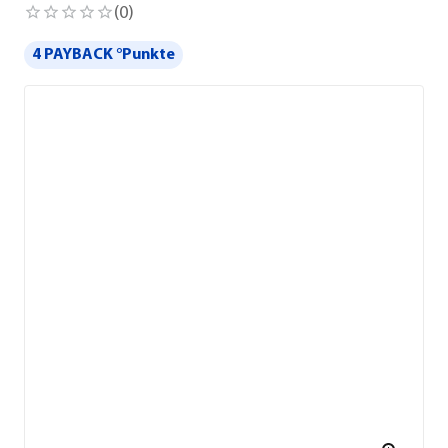
(
0
)
4 PAYBACK °Punkte