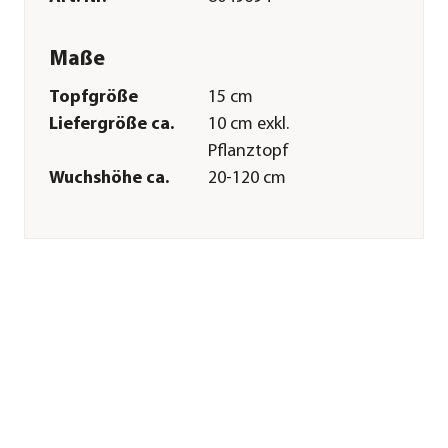
Maße
Topfgröße
15 cm
Liefergröße ca.
10 cm exkl.
Pflanztopf
Wuchshöhe ca.
20-120 cm
Merkmale
Farbe
Grün
Wuchsform
aufrecht
Besonderheiten
Schneckenunempfindlich|heimi
Art
Lebenszyklus
mehrjährig
Pflege
Standort
schattig|halbschattig