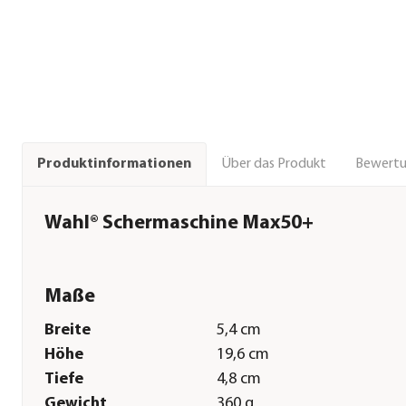
Über das Produkt
Bewert
Produktinformationen
Wahl® Schermaschine Max50+
Maße
Breite
5,4 cm
Höhe
19,6 cm
Tiefe
4,8 cm
Gewicht
360 g