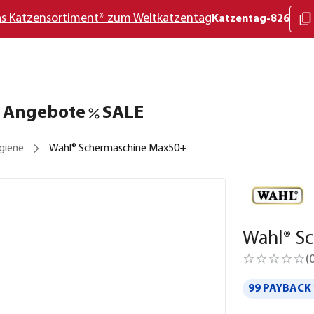
as Katzensortiment* zum Weltkatzentag
Katzentag-826
Angebote
SALE
giene
Wahl® Schermaschine Max50+
Wahl® S
(
99 PAYBACK 