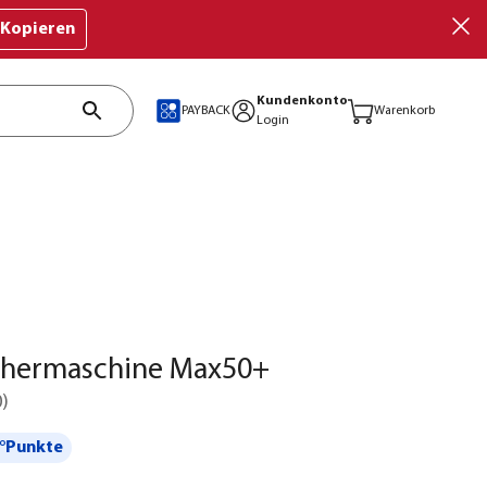
Kopieren
Kundenkonto
PAYBACK
Warenkorb
Login
chermaschine Max50+
0
)
°Punkte