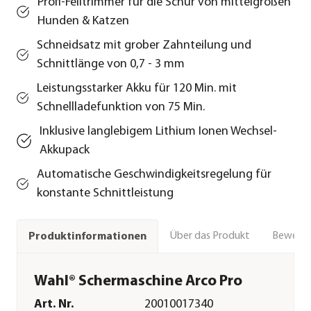
Profi-Felltrimmer für die Schur von mittelgroßen
Hunden & Katzen
Schneidsatz mit grober Zahnteilung und
Schnittlänge von 0,7 - 3 mm
Leistungsstarker Akku für 120 Min. mit
Schnellladefunktion von 75 Min.
Inklusive langlebigem Lithium Ionen Wechsel-
Akkupack
Automatische Geschwindigkeitsregelung für
konstante Schnittleistung
Über das Produkt
Bewert
Produktinformationen
Wahl® Schermaschine Arco Pro
Art. Nr.
20010017340