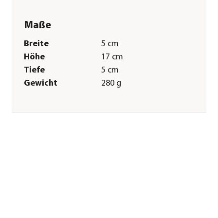
Maße
Breite
5 cm
Höhe
17 cm
Tiefe
5 cm
Gewicht
280 g
Merkmale
Farbe
Schwarz
Technische Details
Ladezeit
75 Minute(n)
Laufzeit
120 Minute(n)
Schnittbreite
46 mm
Sonstiges
Marke
Wahl