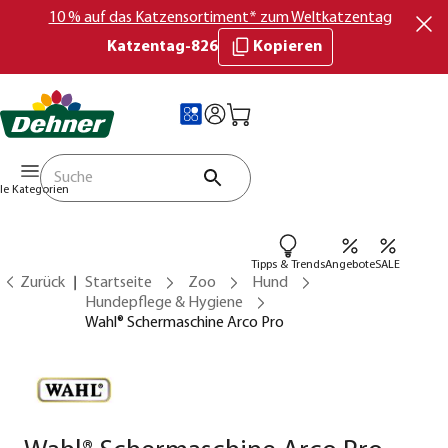
10 % auf das Katzensortiment* zum Weltkatzentag
Katzentag-826
Kopieren
lle Kategorien
Tipps & Trends
Angebote
SALE
Zurück
Startseite
Zoo
Hund
Hundepflege & Hygiene
Wahl® Schermaschine Arco Pro