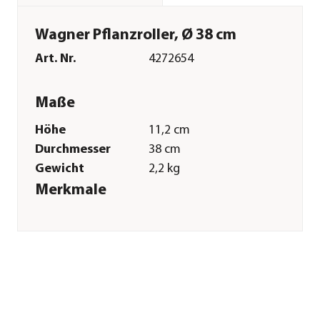
Wagner Pflanzroller, Ø 38 cm
Art. Nr.
4272654
Maße
Höhe
11,2 cm
Durchmesser
38 cm
Gewicht
2,2 kg
Merkmale
Farbe
Dunkelgrau
Materialien
WPC
Belastbarkeit
150 kg
Form
Rund
Einsatzbereich
Indoor|Outdoor
Sonstiges