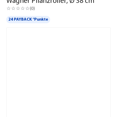
Wagner Pflanzroller, Ø 38 cm
(
0
)
24 PAYBACK °Punkte