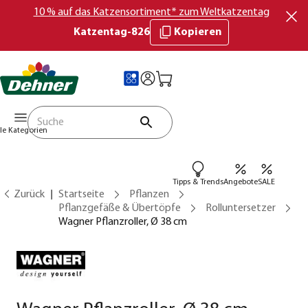
10 % auf das Katzensortiment* zum Weltkatzentag
Katzentag-826
Kopieren
lle Kategorien
Tipps & Trends
Angebote
SALE
Zurück
Startseite
Pflanzen
Pflanzgefäße & Übertöpfe
Rolluntersetzer
Wagner Pflanzroller, Ø 38 cm