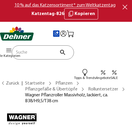
10 % auf das Katzensortiment* zum Weltkatzentag
Katzentag-826
Kopieren
lle Kategorien
Tipps & Trends
Angebote
SALE
Zurück
Startseite
Pflanzen
Pflanzgefäße & Übertöpfe
Rolluntersetzer
Wagner Pflanzroller Massivholz, lackiert, ca.
B38/H9,5/T38 cm