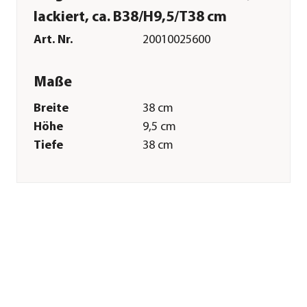
lackiert, ca. B38/H9,5/T38 cm
Art. Nr.
20010025600
Maße
Breite
38 cm
Höhe
9,5 cm
Tiefe
38 cm
Gewicht
1,25 kg
Merkmale
Farbe
Terrakotta
Materialien
Massivholz
Oberfläche
lackiert
Belastbarkeit
120 kg
Einsatzbereich
Indoor|Outdoor
Sonstiges