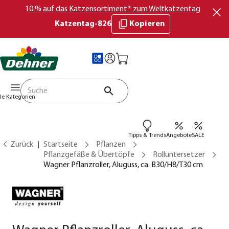
10 % auf das Katzensortiment* zum Weltkatzentag
Katzentag-826
Kopieren
lle Kategorien
Tipps & Trends
Angebote
SALE
Zurück
Startseite
Pflanzen
Pflanzgefäße & Übertöpfe
Rolluntersetzer
Wagner Pflanzroller, Aluguss, ca. B30/H8/T30 cm