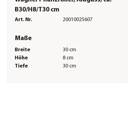
B30/H8/T30 cm
Art. Nr.
20010025607
Maße
Breite
30 cm
Höhe
8 cm
Tiefe
30 cm
Gewicht
480 g
Merkmale
Farbe
Schwarz
Materialien
Aluminium
Oberfläche
Pulver-Beschichtung
Belastbarkeit
60 kg
Einsatzbereich
Indoor|Outdoor