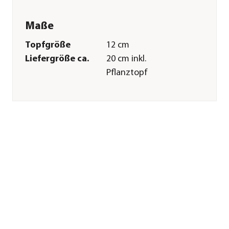
Maße
Topfgröße
12 cm
Liefergröße ca.
20 cm inkl.
Pflanztopf
Merkmale
Farbe
Gelb|Grün
Duft
duftend
Wuchsform
hängend
Besonderheiten
außergewöhnliche
Blattzeichnung
Pflege
Standort
hell|warm|halbschattig|zugluf
Gießempfehlung
Wenig
Sonstiges