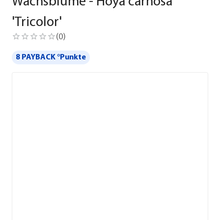
Wachsblume - Hoya carnosa
'Tricolor'
(
0
)
8 PAYBACK °Punkte