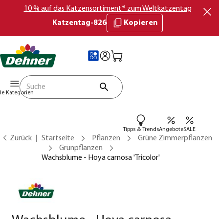
10 % auf das Katzensortiment* zum Weltkatzentag
Katzentag-826
Kopieren
lle Kategorien
Tipps & Trends
Angebote
SALE
Zurück
Startseite
Pflanzen
Grüne Zimmerpflanzen
Grünpflanzen
Wachsblume - Hoya carnosa 'Tricolor'