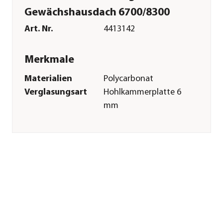
Gewächshausdach 6700/8300
Art. Nr.
4413142
Merkmale
Materialien
Polycarbonat
Verglasungsart
Hohlkammerplatte 6
mm
Sonstiges
Marke
Vitavia
Passend für
Neptun|Neptun
Plus|Phönix|Orbit
6700|Orbit 8300
Hinweis
Für
Gewächshausdächer
mit HKP6