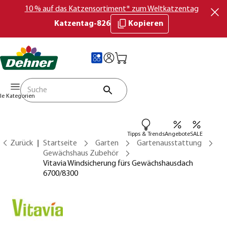
10 % auf das Katzensortiment* zum Weltkatzentag
Katzentag-826
Kopieren
lle Kategorien
Tipps & Trends
Angebote
SALE
Zurück
Startseite
Garten
Gartenausstattung
Gewächshaus Zubehör
Vitavia Windsicherung fürs Gewächshausdach
6700/8300