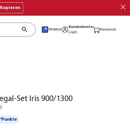
Kopieren
Kundenkonto
PAYBACK
Warenkorb
Login
Regal-Set Iris 900/1300
0
)
°Punkte