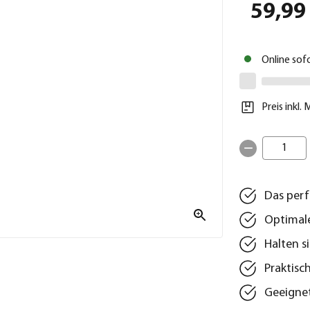
59,99
Online sof
Preis inkl.
1
Das perf
Optimal
Halten s
Praktisc
Geeignet