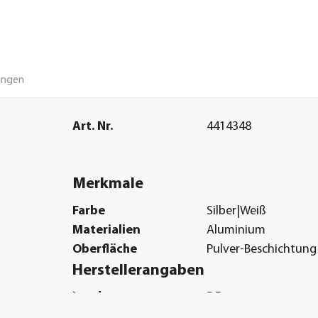
ungen
Art. Nr.
4414348
Merkmale
Farbe
Silber|Weiß
Materialien
Aluminium
Oberfläche
Pulver-Beschichtung
Herstellerangaben
Land
DE
Firma
E.P.H. Schmidt & Co