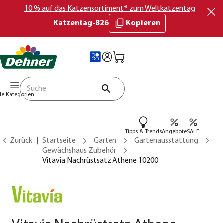
10 % auf das Katzensortiment* zum Weltkatzentag
Katzentag-826
Kopieren
lle Kategorien
Tipps & Trends
Angebote
SALE
Zurück
Startseite
Garten
Gartenausstattung
Gewächshaus Zubehör
Vitavia Nachrüstsatz Athene 10200