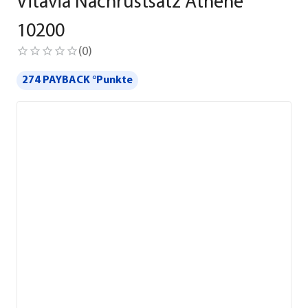
Vitavia Nachrüstsatz Athene
10200
(
0
)
274 PAYBACK °Punkte