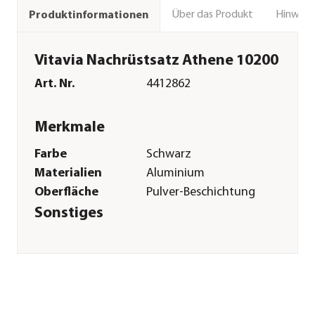
Über das Produkt
Hinweise
Produktinformationen
Vitavia Nachrüstsatz Athene 10200
Art. Nr.
4412862
Merkmale
Farbe
Schwarz
Materialien
Aluminium
Oberfläche
Pulver-Beschichtung
Sonstiges
Marke
Vitavia
Herstellerangaben
Land
DE
Firma
E.P.H. Schmidt & Co.