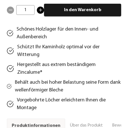
1
In den Warenkorb
Schönes Holzlager für den Innen- und
Außenbereich
Schützt Ihr Kaminholz optimal vor der
Witterung
Hergestellt aus extrem beständigem
Zincalume®
Behält auch bei hoher Belastung seine Form dank
wellenförmiger Bleche
Vorgebohrte Löcher erleichtern Ihnen die
Montage
Über das Produkt
Bewert
Produktinformationen