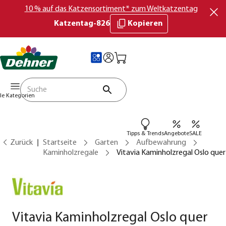
10 % auf das Katzensortiment* zum Weltkatzentag
Katzentag-826
Kopieren
lle Kategorien
Tipps & Trends
Angebote
SALE
Zurück
Startseite
Garten
Aufbewahrung
Kaminholzregale
Vitavia Kaminholzregal Oslo quer
Vitavia Kaminholzregal Oslo quer