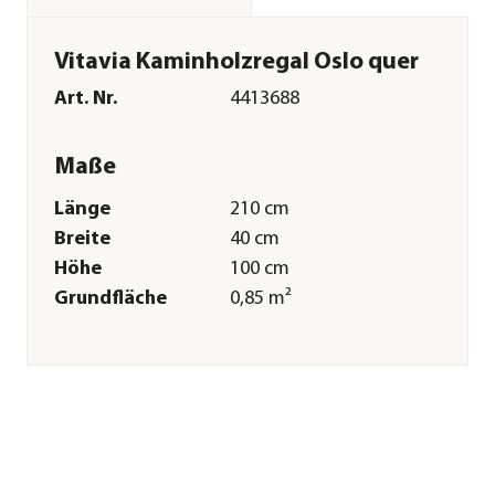
Vitavia Kaminholzregal Oslo quer
Art. Nr.
4413688
Maße
Länge
210 cm
Breite
40 cm
Höhe
100 cm
Grundfläche
0,85 m²
Merkmale
Farbe
Silber
Materialien
Stahl
Sonstiges
Marke
Vitavia